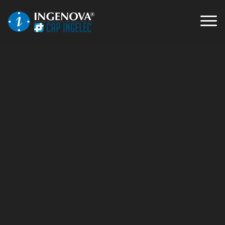
POUR LE CYCLE DE VIE
DE VOS DATACENTERS,
VISEZ L'EXCELLENCE !
Toute notre expertise au service de
vos projets d'urbanisation,
aménagement, déploiement,
déménagement et gestes de
proximité.
Contactez-nous