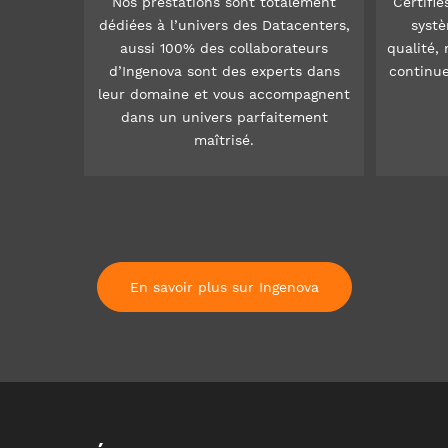
Nos prestations sont totalement
Certifié
dédiées à l’univers des Datacenters,
syst
aussi 100% des collaborateurs
qualité, 
d’Ingenova sont des experts dans
continue
leur domaine et vous accompagnent
dans un univers parfaitement
maîtrisé.
En savoir plus sur Ingenova